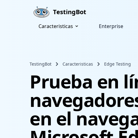
Skip to main content
TestingBot
Caracteristicas
Enterprise
TestingBot
Caracteristicas
Edge Testing
Prueba en lí
navegadores
en el naveg
Microsoft E