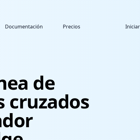
Documentación
Precios
Inicia
nea de
 cruzados
ador
dge