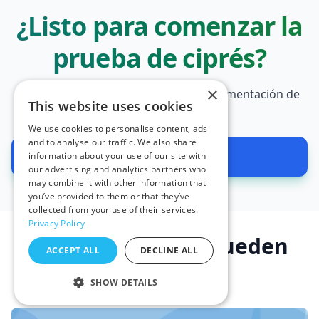
¿Listo para comenzar la
prueba de ciprés?
×
Para comenzar, consulte nuestra documentación de
This website uses cookies
Cypress Testing
.
We use cookies to personalise content, ads
and to analyse our traffic. We also share
Prueba gratis
information about your use of our site with
our advertising and analytics partners who
may combine it with other information that
you’ve provided to them or that they’ve
collected from your use of their services.
Privacy Policy
Recursos que te pueden
ACCEPT ALL
DECLINE ALL
gustar
SHOW DETAILS