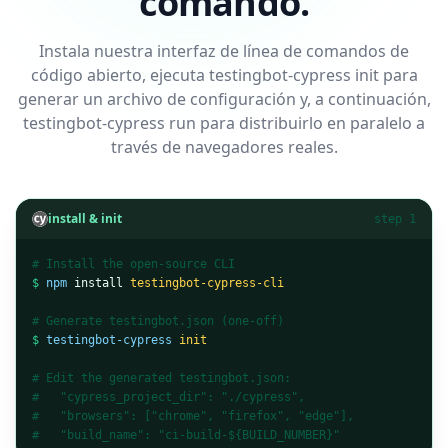
comando.
Instala nuestra interfaz de línea de comandos de
código abierto, ejecuta testingbot-cypress init para
generar un archivo de configuración y, a continuación,
testingbot-cypress run para distribuirlo en paralelo a
través de navegadores reales.
install & init
step 1
# Install the open-source CLI
$
npm
 install 
testingbot-cypress-cli
# Generate testingbot.json (one-off)
$
testingbot-cypress
init
# Edit the generated testingbot.json:
#   "cypress_project_dir": "./cypress",
#   "browsers": ["chrome", "firefox", "edge"],
#   "build_name": "ci-build-${BUILD_NUMBER}"