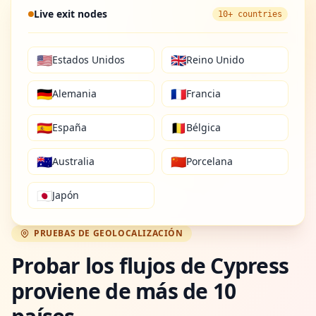
Live exit nodes
10+ countries
🇺🇸
🇬🇧
Estados Unidos
Reino Unido
🇩🇪
🇫🇷
Alemania
Francia
🇪🇸
🇧🇪
España
Bélgica
🇦🇺
🇨🇳
Australia
Porcelana
🇯🇵
Japón
PRUEBAS DE GEOLOCALIZACIÓN
Probar los flujos de Cypress
proviene de más de 10