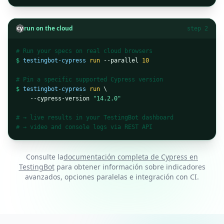
run on the cloud
step 2
# Run your specs on real cloud browsers
$
testingbot-cypress
run
 --parallel 
10
# Pin a specific supported Cypress version
$
testingbot-cypress
run
 \

    --cypress-version 
"14.2.0"
# → live results in your TestingBot dashboard
# → video and console logs via REST API
Consulte la
documentación completa de Cypress en
TestingBot
para obtener información sobre indicadores
avanzados, opciones paralelas e integración con CI.