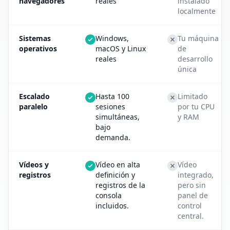
navegadores
reales
instalado
localmente
Sistemas
Windows,
Tu máquina
operativos
macOS y Linux
de
reales
desarrollo
única
Escalado
Hasta 100
Limitado
paralelo
sesiones
por tu CPU
simultáneas,
y RAM
bajo
demanda.
Vídeos y
Vídeo en alta
Vídeo
registros
definición y
integrado,
registros de la
pero sin
consola
panel de
incluidos.
control
central.